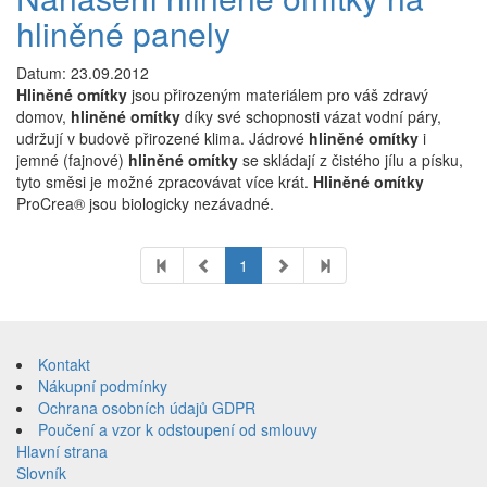
hliněné panely
Datum: 23.09.2012
Hliněné omítky
jsou přirozeným materiálem pro váš zdravý
domov,
hliněné omítky
díky své schopnosti vázat vodní páry,
udržují v budově přirozené klima. Jádrové
hliněné omítky
i
jemné (fajnové)
hliněné omítky
se skládají z čistého jílu a písku,
tyto směsi je možné zpracovávat více krát.
Hliněné omítky
ProCrea® jsou biologicky nezávadné.
1
Přeskočit
na
Kontakt
obsah
Nákupní podmínky
Ochrana osobních údajů GDPR
Poučení a vzor k odstoupení od smlouvy
Hlavní strana
Slovník