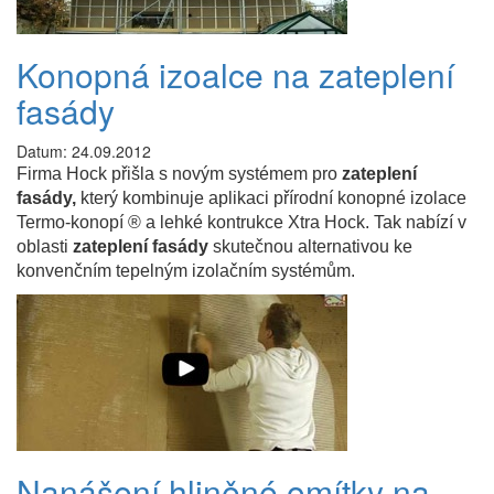
Konopná izoalce na zateplení
fasády
Datum: 24.09.2012
Firma Hock přišla s novým systémem pro
zateplení
fasády,
který kombinuje
aplikaci přírodní konopné izolace
Termo-konopí ® a lehké kontrukce Xtra Hock. Tak nabízí v
oblasti
zateplení fasády
skutečnou alternativou ke
konvenčním tepelným izolačním systémům.
Nanášení hliněné omítky na