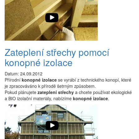
Přeskočit
na
menu
Přeskočit
na
volbu
jazyků
Zateplení střechy pomocí
Přeskočit
na
konopné izolace
vyhledávání
Datum: 24.09.2012
Přírodní
konopné izolace
se vyrábí z technického konopí, které
je zpracováváno k přírodě šetrným způsobem.
Pokud plánujete
zateplení střechy
a chcete používat ekologické
a BIO izolační materiály, nabízíme
konopné izolace
.