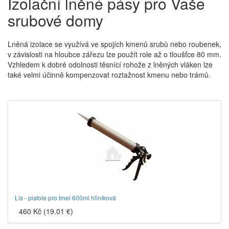
Izolační lněné pásy pro Vaše
srubové domy
Lněná izolace se využívá ve spojích kmenů srubů nebo roubenek,
v závislosti na hloubce zářezu lze použít role až o tloušťce 80 mm.
Vzhledem k dobré odolnosti těsnící rohože z lněných vláken lze
také velmi účinně kompenzovat roztažnost kmenu nebo trámů.
Lis - pistole pro tmel 600ml hliníková
460 Kč (19.01 €)