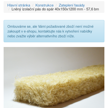
Hlavní stránka
Konstrukce
Zateplení fasády
Lněný izolační pás do spár 40x150x1200 mm - 57,6 bm
Omlouváme se, ale Vámi požadované zboží není možné
Přeskočit
zakoupit v e-shopu, kontaktujte nás k vytvoření nabídky
na
nebo zvažte výběr alternativního zboží níže.
menu
Přeskočit
na
volbu
jazyků
Přeskočit
na
vyhledávání