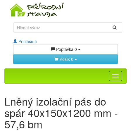
Přihlášení
Poptávka
0
Košík
0
Toggle
navigati
Lněný izolační pás do
spár 40x150x1200 mm -
57,6 bm