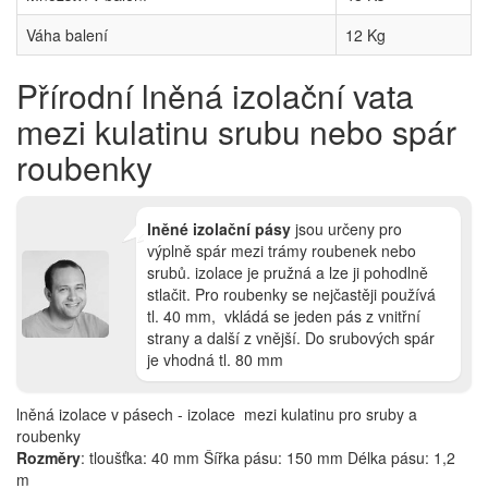
Váha balení
12 Kg
Přírodní lněná izolační vata
mezi kulatinu srubu nebo spár
roubenky
lněné izolační pásy
jsou určeny pro
výplně spár mezi trámy roubenek nebo
srubů. izolace je pružná a lze ji pohodlně
stlačit. Pro roubenky se nejčastěji používá
tl. 40 mm, vkládá se jeden pás z vnitřní
strany a další z vnější. Do srubových spár
je vhodná tl. 80 mm
lněná izolace v pásech - izolace mezi kulatinu pro sruby a
roubenky
Rozměry
: tloušťka: 40 mm Šířka pásu: 150 mm Délka pásu: 1,2
m