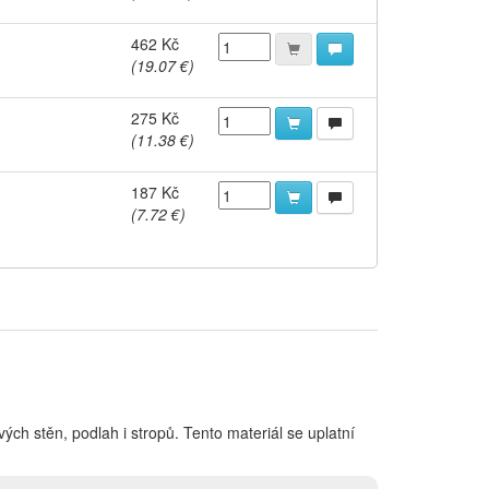
462 Kč
(19.07 €)
275 Kč
(11.38 €)
187 Kč
(7.72 €)
ých stěn, podlah i stropů. Tento materiál se uplatní