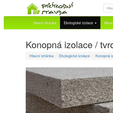
Hlavní stránka
Ekologické izolace
Hlín
Konopná izolace / tv
Hlavní stránka
Ekologické izolace
Konopná i
Přeskočit
na
menu
Přeskočit
na
volbu
jazyků
Přeskočit