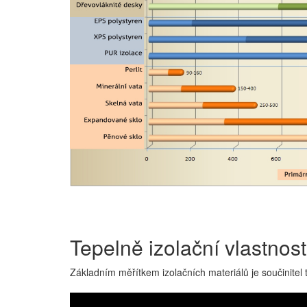
Tepelně izolační vlastnos
Základním měřítkem izolačních materiálů je součinitel t