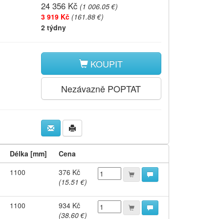
24 356 Kč
(
1 006.05 €
)
3 919 Kč
(161.88 €)
2 týdny
KOUPIT
Nezávazně POPTAT
Délka [mm]
Cena
1100
376 Kč
(15.51 €)
1100
934 Kč
(38.60 €)