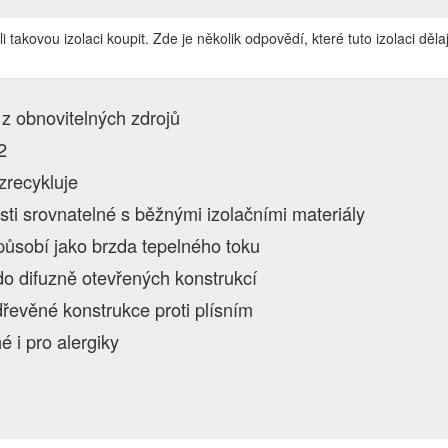
i takovou izolaci koupit. Zde je několik odpovědí, které tuto izolaci děla
 z obnovitelných zdrojů
2
zrecykluje
osti srovnatelné s běžnými izolačními materiály
působí jako brzda tepelného toku
 do difuzně otevřených konstrukcí
dřevěné konstrukce proti plísním
é i pro alergiky