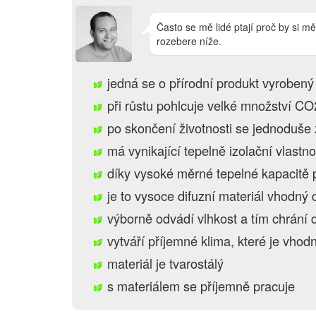
Často se mě lidé ptají proč by si měl
rozebere níže.
jedná se o přírodní produkt vyrobený
při růstu pohlcuje velké množství CO
po skončení životnosti se jednoduše 
má vynikající tepelně izolační vlastn
díky vysoké měrné tepelné kapacitě 
je to vysoce difuzní materiál vhodný
výborně odvádí vlhkost a tím chrání 
vytváří příjemné klima, které je vhodn
materiál je tvarostálý
s materiálem se příjemně pracuje