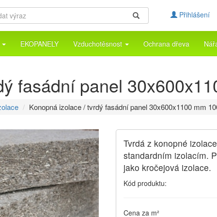
Přihlášení
a
EKOPANELY
Vzduchotěsnost
Ochrana dřeva
Nář
rdý fasádní panel 30x600x
zolace
Konopná izolace / tvrdý fasádní panel 30x600x1100 mm 1
Tvrdá z konopné izolace 
standardním izolacím. P
jako kročejová izolace.
Kód produktu:
Cena za m²