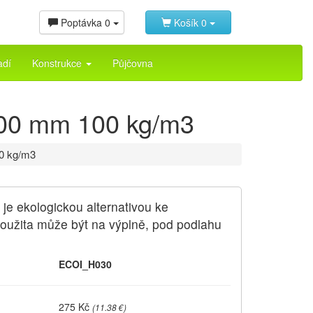
Poptávka
0
Košík
0
adí
Konstrukce
Půjčovna
1100 mm 100 kg/m3
00 kg/m3
je ekologickou alternativou ke
oužita může být na výplně, pod podlahu
ECOI_H030
275 Kč
(
11.38 €
)