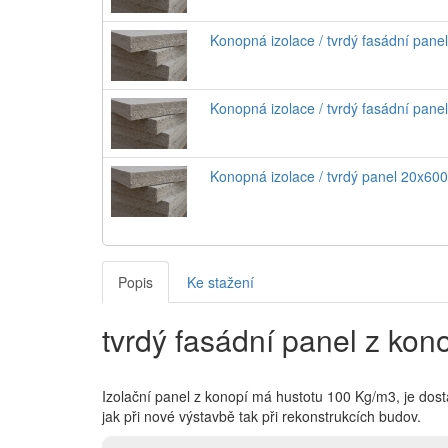
Konopná izolace / tvrdý fasádní pa
Konopná izolace / tvrdý fasádní pa
Konopná izolace / tvrdý panel 20x6
Popis
Ke stažení
tvrdý fasádní panel z kon
Izolační panel z konopí má hustotu 100 Kg/m3, je dostat
jak při nové výstavbě tak při rekonstrukcích budov.