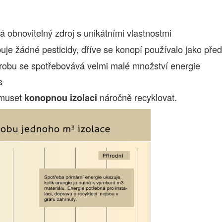
á obnovitelný zdroj s unikátními vlastnostmi
řebuje žádné pesticidy, dříve se konopí používalo jako př
robu se spotřebovává velmi malé množství energie
s
 muset
náročně recyklovat.
konopnou izolaci