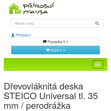
Přihlášení
Poptávka
0
Košík
0
Toggle
navigati
Dřevovláknitá deska
STEICO Universal tl. 35
mm / perodrážka