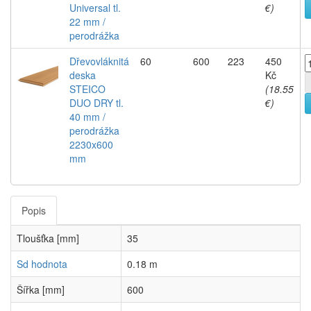
Universal tl.
€)
22 mm /
perodrážka
Dřevovláknitá
60
600
223
450
deska
Kč
STEICO
(18.55
DUO DRY tl.
€)
40 mm /
perodrážka
2230x600
mm
Popis
Tloušťka [mm]
35
Sd hodnota
0.18 m
Šířka [mm]
600