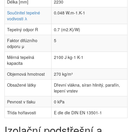
Délka [mm]
2230
Součinitel tepelné
0.048 W.m-1.K-1
vodivosti λ
Tepelný odpor R
0.7 (m2.K)/W)
Faktor difúzního
5
odporu μ
Měrná tepelná
2100 J·kg-1·K-1
kapacita
Objemová hmotnost
270 kg/m³
Obsažené látky
Dřevní vlákna, síran hlinitý, parafín,
lepení vrstev
Pevnost v tlaku
0 kPa
Třída hořlavosti
E dle dle DIN EN 13501-1
Izolační podstřešní a