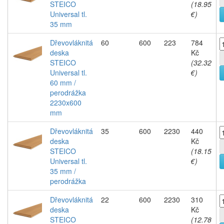
STEICO
(18.95
Universal tl.
€)
35 mm
Dřevovláknitá
60
600
223
784
deska
Kč
STEICO
(32.32
Universal tl.
€)
60 mm /
perodrážka
2230x600
mm
Dřevovláknitá
35
600
2230
440
deska
Kč
STEICO
(18.15
Universal tl.
€)
35 mm /
perodrážka
Dřevovláknitá
22
600
2230
310
deska
Kč
STEICO
(12.78