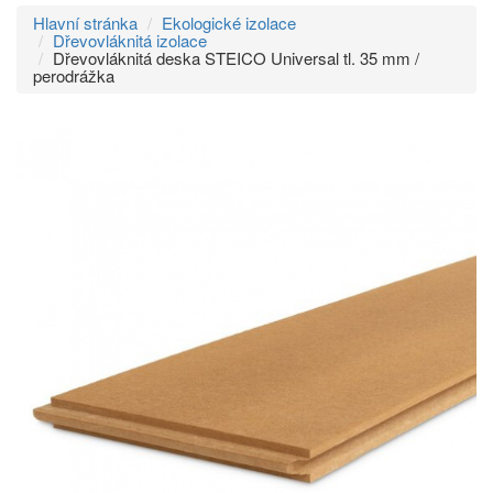
Hlavní stránka
Ekologické izolace
Dřevovláknitá izolace
Dřevovláknitá deska STEICO Universal tl. 35 mm /
perodrážka
Přeskočit
na
menu
Přeskočit
na
volbu
jazyků
Přeskočit
na
vyhledávání