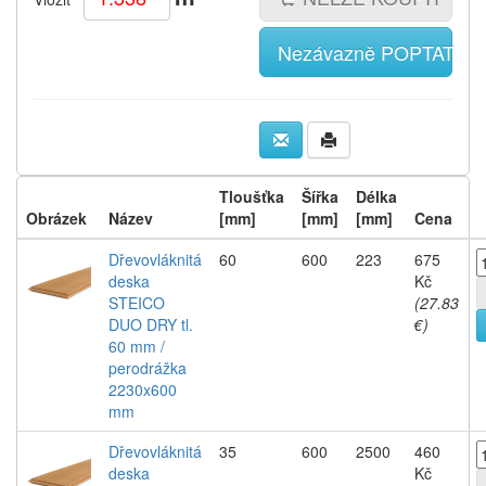
Nezávazně POPTAT
Tloušťka
Šířka
Délka
Obrázek
Název
[mm]
[mm]
[mm]
Cena
Dřevovláknitá
60
600
223
675
deska
Kč
STEICO
(27.83
DUO DRY tl.
€)
60 mm /
perodrážka
2230x600
mm
Dřevovláknitá
35
600
2500
460
deska
Kč