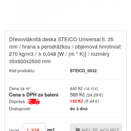
Dřevovláknitá deska STEICO Universal tl. 35
mm / hrana s perodrážkou / objemová hmotnost
270 kg/m3 / λ 0,048 [W / (m * K)] / rozměry
35x600x2500 mm
Kód produktu:
STEICO_0032
Cena za m²
440 Kč
(
18.15 €
)
Cena s DPH za balení
589 Kč
(
24.29 €
)
132 Kč
(5.44 €)
Doprava
Dostupnost:
do 3 dnů
m²
NELZE KOUPIT
Vložit