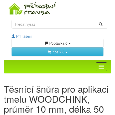
Přihlášení
Poptávka
0
Košík
0
Toggle
navigati
Těsnící šnůra pro aplikaci
tmelu WOODCHINK,
průměr 10 mm, délka 50