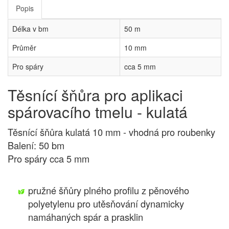
Popis
Délka v bm
50 m
Průměr
10 mm
Pro spáry
cca 5 mm
Těsnící šňůra pro aplikaci
spárovacího tmelu - kulatá
Těsnící šňůra kulatá 10 mm - vhodná pro roubenky
Balení: 50 bm
Pro spáry cca 5 mm
pružné šňůry plného profilu z pěnového
polyetylenu pro utěsňování dynamicky
namáhaných spár a prasklin