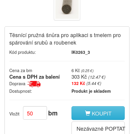
Těsnící pružná šnůra pro aplikaci s tmelem pro
spárování srubů a roubenek
Kód produktu:
IK0263_3
Cena za bm
6 Kč
(
0.25 €
)
Cena s DPH za balení
303 Kč
(
12.47 €
)
132 Kč
(5.44 €)
Doprava
Dostupnost:
Produkt je skladem
bm
KOUPIT
Vložit
Nezávazně POPTAT