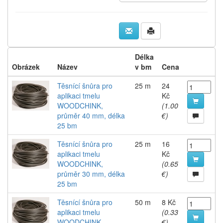
Délka
Obrázek
Název
v bm
Cena
Těsnící šnůra pro
25 m
24
aplikaci tmelu
Kč
WOODCHINK,
(1.00
průměr 40 mm, délka
€)
25 bm
Těsnící šnůra pro
25 m
16
aplikaci tmelu
Kč
WOODCHINK,
(0.65
průměr 30 mm, délka
€)
25 bm
Těsnící šnůra pro
50 m
8 Kč
aplikaci tmelu
(0.33
WOODCHINK,
€)