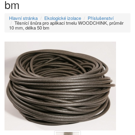
bm
Hlavní stránka
Ekologické izolace
Příslušenství
Těsnící šnůra pro aplikaci tmelu WOODCHINK, průměr
10 mm, délka 50 bm
Přeskočit
na
menu
Přeskočit
na
volbu
jazyků
Přeskočit
na
vyhledávání