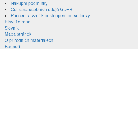
menu
Nákupní podmínky
Přeskočit
Ochrana osobních údajů GDPR
na
Poučení a vzor k odstoupení od smlouvy
volbu
Hlavní strana
jazyků
Slovník
Přeskočit
Mapa stránek
na
O přírodních materiálech
vyhledávání
Partneři