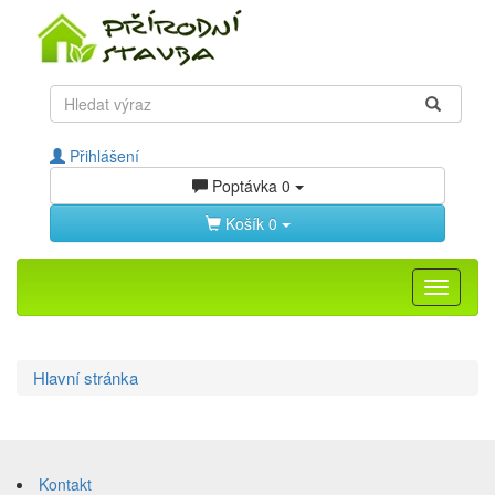
Přihlášení
Poptávka
0
Košík
0
Toggle
navigati
Hlavní stránka
Přeskočit
Přeskočit
na
na
Kontakt
obsah