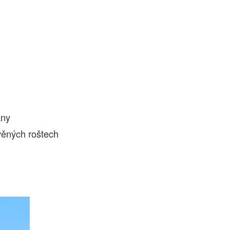
rany
evěných roštech