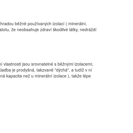
náhradou běžně používaných izolací ( minerální,
stotu, že neobsahuje zdraví škodlivé látky, nedráždí
ční vlastnosti jsou srovnatelné s běžnými izolacemi,
ladba je prodyšná, takzvaně "dýchá", a tudíž v ní
á kapacita než u minerální izolace ), takže lépe