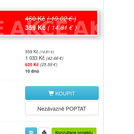
460 Kč
( 19.02 € )
359 Kč
( 14.81 € )
359 Kč
(
14.81 €
)
1 033 Kč
(
42.66 €
)
620 Kč
(25.59 €)
10 dnů
KOUPIT
Nezávazně POPTAT
Konzultace projektu