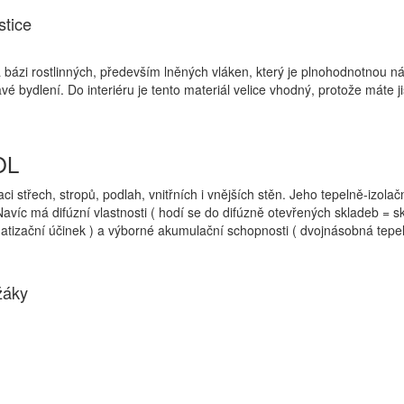
stice
na bázi rostlinných, především lněných vláken, který je plnohodnotnou 
é bydlení. Do interiéru je tento materiál velice vhodný, protože máte ji
OL
aci střech, stropů, podlah, vnitřních i vnějších stěn. Jeho tepelně-izola
víc má difúzní vlastnosti ( hodí se do difúzně otevřených skladeb = sk
tizační účinek ) a výborné akumulační schopnosti ( dvojnásobná tepeln
žáky