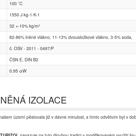
100 ˚C
1550 J·kg-1·K-1
32 +-10% kg/m³
82-86% lněné vlákno, 11-13% dvousložkové vlákno, 3-5% soda,
č. OSV - 2011 - 0497/P
ČSN E, DIN B2
0.95 αW
LNĚNÁ IZOLACE
 našem území pěstovala již v dávné minulost, s tímto odvětvím byl v dob
NATURIZOL
navazuje na tuto dlouhou tradici v modifikovaném využití lnu