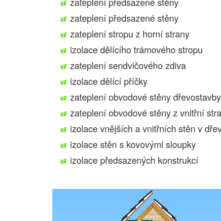
zateplení předsazené stěny
zateplení předsazené stěny
zateplení stropu z horní strany
izolace dělícího trámového stropu
zateplení sendvičového zdiva
izolace dělící příčky
zateplení obvodové stěny dřevostavby
zateplení obvodové stěny z vnitřní st
izolace vnějších a vnitřních stěn v dř
izolace stěn s kovovými sloupky
izolace předsazených konstrukcí