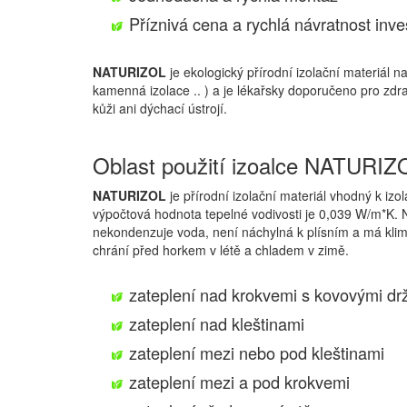
Příznivá cena a rychlá návratnost inve
NATURIZO
L
je ekologický přírodní izolační materiál 
kamenná izolace .. ) a je lékařsky doporučeno pro zdrav
kůži ani dýchací ústrojí.
Oblast použití izoalce NATURIZ
NATURIZOL
je přírodní izolační materiál vhodný k izol
výpočtová hodnota tepelné vodivosti je 0,039 W/m*K. Na
nekondenzuje voda, není náchylná k plísním a má klima
chrání před horkem v létě a chladem v zimě.
zateplení nad krokvemi s kovovými dr
zateplení nad kleštinami
zateplení mezi nebo pod kleštinami
zateplení mezi a pod krokvemi