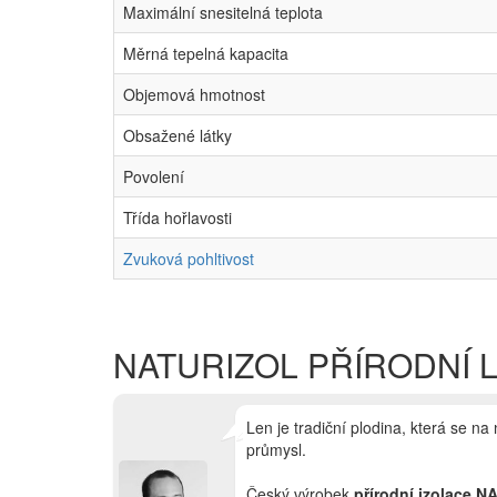
Maximální snesitelná teplota
Měrná tepelná kapacita
Objemová hmotnost
Obsažené látky
Povolení
Třída hořlavosti
Zvuková pohltivost
NATURIZOL PŘÍRODNÍ 
Len je tradiční plodina, která se na
průmysl.
Český výrobek
přírodní izolace 