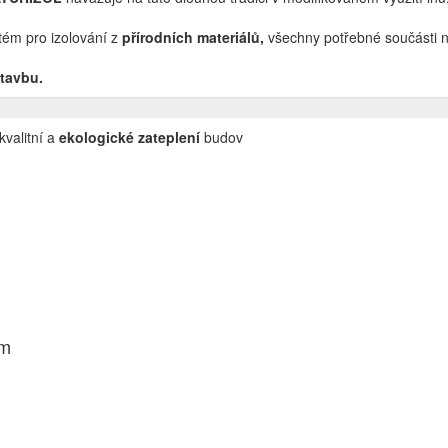
ém pro izolování z
přírodních materiálů,
všechny potřebné součásti na
stavbu.
kvalitní a
ekologické zateplení
budov
ům