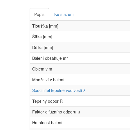
Popis
Ke stažení
Tloušťka [mm]
Šířka [mm]
Délka [mm]
Balení obsahuje m²
Objem v m
Množství v balení
Součinitel tepelné vodivosti λ
Tepelný odpor R
Faktor difúzního odporu μ
Hmotnost balení