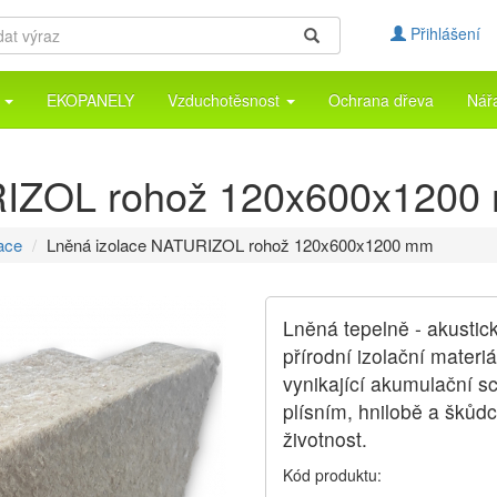
Přihlášení
a
EKOPANELY
Vzduchotěsnost
Ochrana dřeva
Nář
RIZOL rohož 120x600x1200
ace
Lněná izolace NATURIZOL rohož 120x600x1200 mm
Lněná tepelně - akusti
přírodní izolační materi
vynikající akumulační sc
plísním, hnilobě a škůdc
životnost.
Kód produktu: