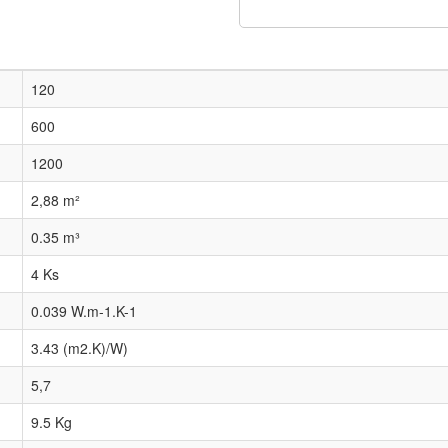
120
600
1200
2,88 m²
0.35 m³
4 Ks
0.039 W.m-1.K-1
3.43 (m2.K)/W)
5,7
9.5 Kg