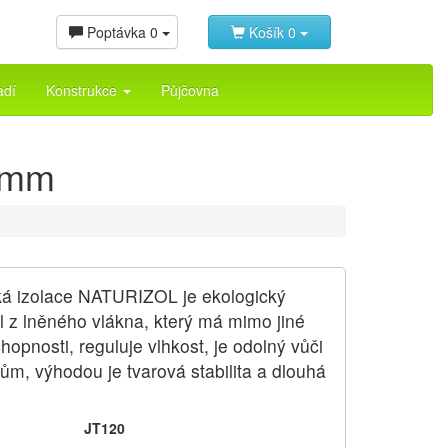
Poptávka
0
Košík
0
adí
Konstrukce
Půjčovna
 mm
cká izolace NATURIZOL je ekologický
ál z lněného vlákna, který má mimo jiné
hopnosti, reguluje vlhkost, je odolný vůči
ům, výhodou je tvarová stabilita a dlouhá
JT120