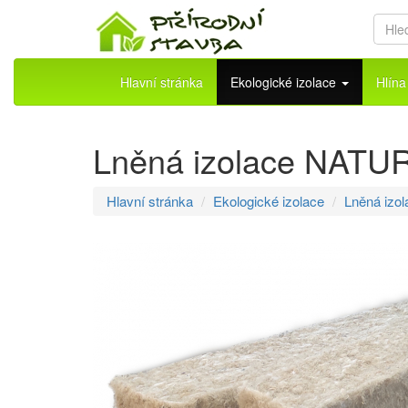
Hlavní stránka
Ekologické izolace
Hlín
Lněná izolace NATU
Hlavní stránka
Ekologické izolace
Lněná izol
Přeskočit
na
menu
Přeskočit
na
volbu
jazyků
Přeskočit