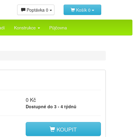
Poptávka
0
Košík
0
adí
Konstrukce
Půjčovna
0 Kč
Dostupné do 3 - 4 týdnů
KOUPIT