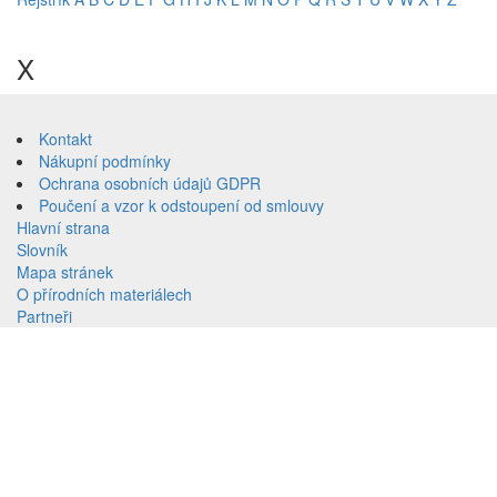
Přeskočit
na
X
menu
Přeskočit
Přeskočit
na
na
volbu
Kontakt
obsah
jazyků
Nákupní podmínky
Přeskočit
Ochrana osobních údajů GDPR
na
Poučení a vzor k odstoupení od smlouvy
vyhledávání
Hlavní strana
Slovník
Mapa stránek
O přírodních materiálech
Partneři