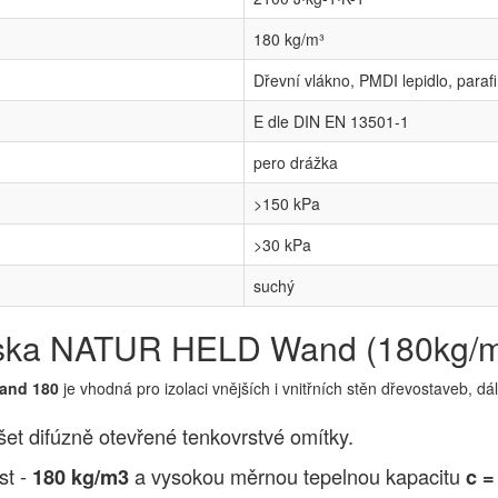
180 kg/m³
Dřevní vlákno, PMDI lepidlo, paraf
E dle DIN EN 13501-1
pero drážka
>150 kPa
>30 kPa
suchý
 deska NATUR HELD Wand (180kg/
and 180
je vhodná pro izolaci vnějších i vnitřních stěn dřevostaveb, d
t difúzně otevřené tenkovrstvé omítky.
st -
a vysokou měrnou tepelnou kapacitu
180 kg/m3
c =