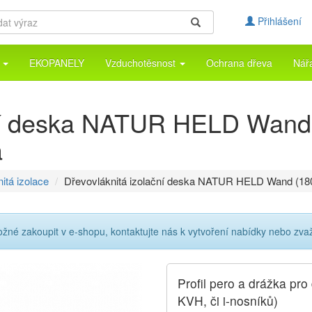
Přihlášení
a
EKOPANELY
Vzduchotěsnost
Ochrana dřeva
Nář
ční deska NATUR HELD Wan
a
itá izolace
Dřevovláknitá izolační deska NATUR HELD Wand (18
 zakoupit v e-shopu, kontaktujte nás k vytvoření nabídky nebo zvažte
Profil pero a drážka pr
KVH, či i-nosníků)