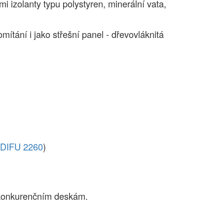
i izolanty typu polystyren, minerální vata,
tání i jako střešní panel - dřevovláknitá
DIFU 2260
)
i konkurenčním deskám.