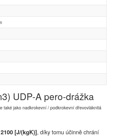
in
m3) UDP-A pero-drážka
ále také jako nadkrokevní / podkrokevní dřevovláknitá
, díky tomu účinně chrání
 2100 [J/(kgK)]