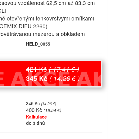
osovou vzdálenost 62,5 cm až 83,3 cm
CLT
zně otevřenými tenkovrstvými omítkami
CEMIX DIFU 2260)
provětrávanou mezerou a obkladem
HELD_0055
421 Kč
( 17.41 € )
345 Kč
( 14.26 € )
345 Kč
(
14.26 €
)
400 Kč
(
16.54 €
)
Kalkulace
do 3 dnů