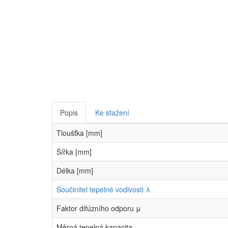
Popis
Ke stažení
Tloušťka [mm]
Šířka [mm]
Délka [mm]
Součinitel tepelné vodivosti λ
Faktor difúzního odporu μ
Měrná tepelná kapacita