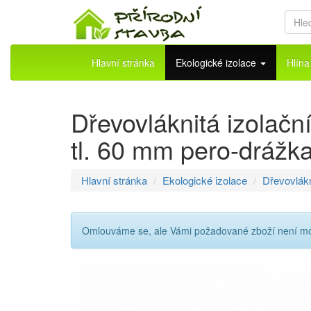
Hlavní stránka
Ekologické izolace
Hlín
Dřevovláknitá izola
tl. 60 mm pero-drážk
Hlavní stránka
Ekologické izolace
Dřevovlákn
Omlouváme se, ale Vámi požadované zboží není možné
Přeskočit
na
menu
Přeskočit
na
volbu