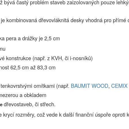
ož bývá častý problém staveb zaizolovaných pouze lehkým
je kombinovaná dřevovláknitá desky vhodná pro přímé omí
ka pera a drážky je 2,5 cm
emu
é konstrukce (např. z KVH, či i-nosníků)
nost 62,5 cm až 83,3 cm
 tenkovrstvými omítkami (např.
BAUMIT WOOD
,
CEMIX 
 mezerou a obkladem
dřevostaveb, či střech.
ce
krycí rozměry, což vede k další finanční úspoře oprot