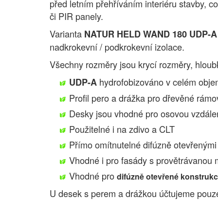
před letním přehříváním interiéru stavby, c
či PIR panely.
Varianta
NATUR HELD WAND 180 UDP-A
nadkrokevní / podkrokevní izolace.
Všechny rozměry jsou krycí rozměry, hloub
hydrofobizováno v celém obj
UDP-A
Profil pero a drážka pro dřevěné rámov
Desky jsou vhodné pro osovou vzdále
Použitelné i na zdivo a CLT
Přímo omítnutelné difúzně otevřenými
Vhodné i pro fasády s provětrávanou
Vhodné pro
difúzně otevřené konstruk
U desek s perem a drážkou účtujeme pouze 