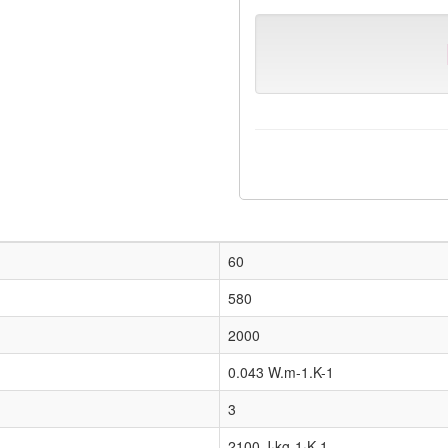
60
580
2000
0.043 W.m-1.K-1
3
2100 J·kg-1·K-1