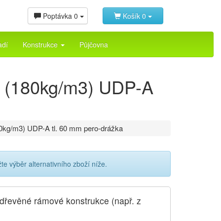
Poptávka
0
Košík
0
adí
Konstrukce
Půjčovna
d (180kg/m3) UDP-A
0kg/m3) UDP-A tl. 60 mm pero-drážka
 výběr alternativního zboží níže.
o dřevěné rámové konstrukce (např. z