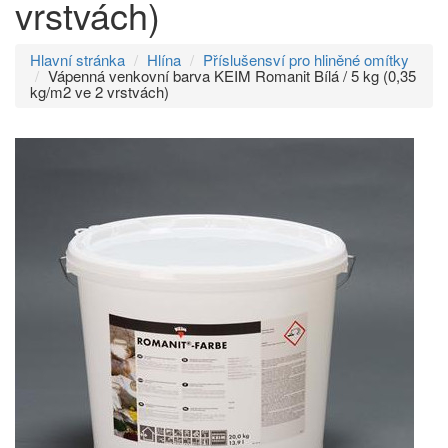
vrstvách)
Hlavní stránka
Hlína
Příslušensví pro hliněné omítky
Vápenná venkovní barva KEIM Romanit Bílá / 5 kg (0,35
kg/m2 ve 2 vrstvách)
Přeskočit
na
menu
Přeskočit
na
volbu
jazyků
Přeskočit
na
vyhledávání