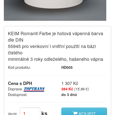
KEIM Romanit-Farbe je hotová vápenná barva
dle DIN
55945 pro venkovní i vnitřní použití na bázi
čistého
minimálně 3 roky odleželého, hašeného vápna
Kód produktu:
HD005
Cena s DPH
1 307 Kč
Doprava
384 Kč
(15.86 €)
Dostupnost:
do 3 dnů
ks
KOUPIT
Vložit