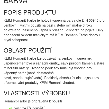
BARVA
POPIS PRODUKTU
KEIM Romanit-Farbe je hotová vápenná barva dle DIN 55945 pro
venkovní i vnitřní použití na bázi čistého minimálně 3 roky
odleželého, hašeného vápna s přísadou disperzního pojiva. Díky
obohacení oxidem titaničitým má KEIM Romanit-Farbe dobrou
krycí schopnost.
OBLAST POUŽITÍ
KEIM Romanit-Farbe lze používat na venkovní vápen né,
vápenocementové a sanační omítky, savý přírodní kámen a staré
minerální nátěry. Uvedené podklady musí být vhodné pro
vápenný nátěr (např. dostatečně
savé, neodpuzující vodu). Podklady obsahující olej nejsou pro
přepracování produkty KEIM Romanit vhodné.
VLASTNOSTI VÝROBKU
Romanit-Farbe je připravená k použití
nevytváří napětí