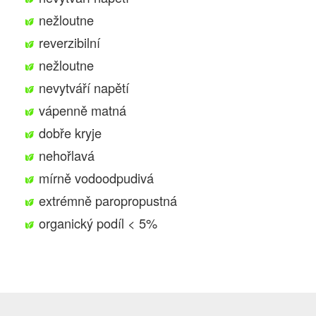
nežloutne
reverzibilní
nežloutne
nevytváří napětí
vápenně matná
dobře kryje
nehořlavá
mírně vodoodpudivá
extrémně paropropustná
organický podíl < 5%
Přeskočit
na