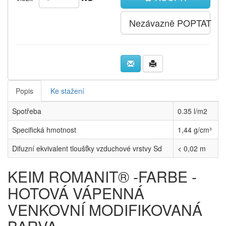
Nezávazně POPTAT
Popis
Ke stažení
Spotřeba
0.35 l/m2
Specifická hmotnost
1,44 g/cm³
Difuzní ekvivalent tloušťky vzduchové vrstvy Sd
< 0,02 m
KEIM ROMANIT® -FARBE -
HOTOVÁ VÁPENNÁ
VENKOVNÍ MODIFIKOVANÁ